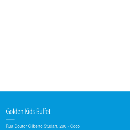
elogios! Só tenho a agradecer! Super
indico
Ana Catarina Gonçalves
Ontem fui para o niver da minha
sobrinha...fiquei encantada decoração
linda... espaço maravilhoso, ar
condicionado super gelado e o serviço
impecável! Parabéns.
Ana Carolina Veras
Golden Kids Buffet
Rua Doutor Gilberto Studart, 280 - Cocó