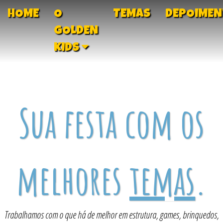
HOME
O
TEMAS
DEPOIME
GOLDEN
KIDS
Sua festa com os
melhores
temas
.
Trabalhamos com o que há de melhor em estrutura, games, brinquedos,