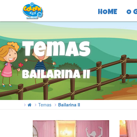
HOME
O 
Temas
Bailarina II
Temas
Bailarina II