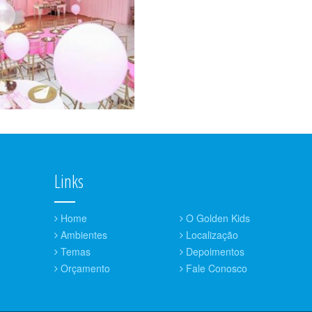
Links
Home
O Golden Kids
Ambientes
Localização
Temas
Depoimentos
Orçamento
Fale Conosco