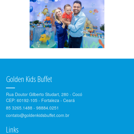
Golden Kids Buffet
Rua Doutor Gilberto Studart, 280 - Cocó
CEP: 60192-105 - Fortaleza - Ceará
85 3265.1488 - 98884.0251
contato@goldenkidsbuffet.com.br
Links