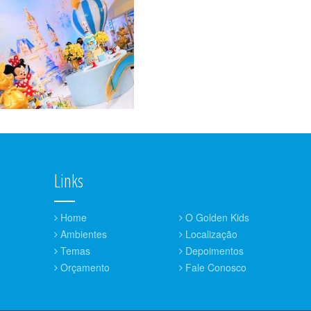
Links
Home
O Golden Kids
Ambientes
Localização
Temas
Depoimentos
Orçamento
Fale Conosco