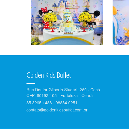
Golden Kids Buffet
Rua Doutor Gilberto Studart, 280 - Cocó
CEP: 60192-105 - Fortaleza - Ceará
85 3265.1488 - 98884.0251
contato@goldenkidsbuffet.com.br