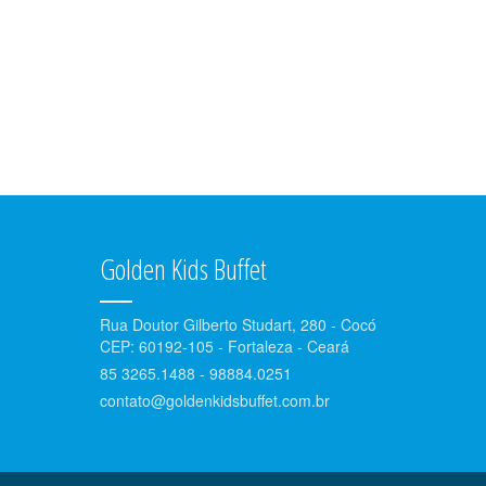
Golden Kids Buffet
Rua Doutor Gilberto Studart, 280 - Cocó
CEP: 60192-105 - Fortaleza - Ceará
85 3265.1488 - 98884.0251
contato@goldenkidsbuffet.com.br