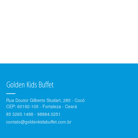
Golden Kids Buffet
Rua Doutor Gilberto Studart, 280 - Cocó
CEP: 60192-105 - Fortaleza - Ceará
85 3265.1488 - 98884.0251
contato@goldenkidsbuffet.com.br