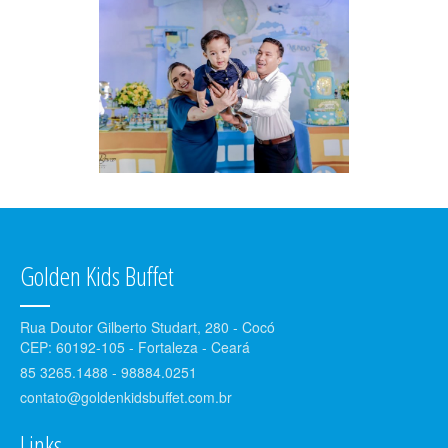
Golden Kids Buffet
Rua Doutor Gilberto Studart, 280 - Cocó
CEP: 60192-105 - Fortaleza - Ceará
85 3265.1488 - 98884.0251
contato@goldenkidsbuffet.com.br
Links