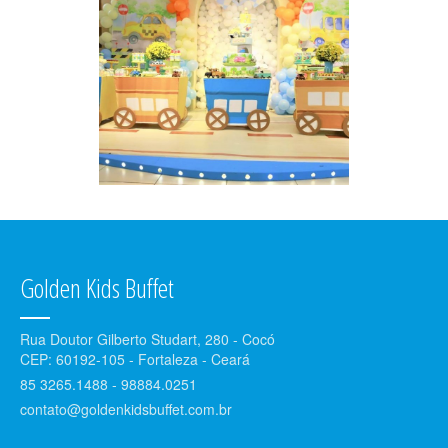
Golden Kids Buffet
Rua Doutor Gilberto Studart, 280 - Cocó
CEP: 60192-105 - Fortaleza - Ceará
85 3265.1488 - 98884.0251
contato@goldenkidsbuffet.com.br