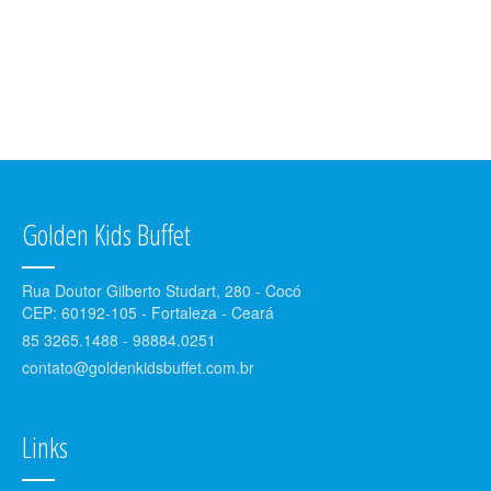
Golden Kids Buffet
Rua Doutor Gilberto Studart, 280 - Cocó
CEP: 60192-105 - Fortaleza - Ceará
85 3265.1488 - 98884.0251
contato@goldenkidsbuffet.com.br
Links