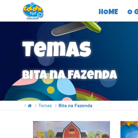
HOME
O 
Temas
Bita na Fazenda
Temas
Bita na Fazenda