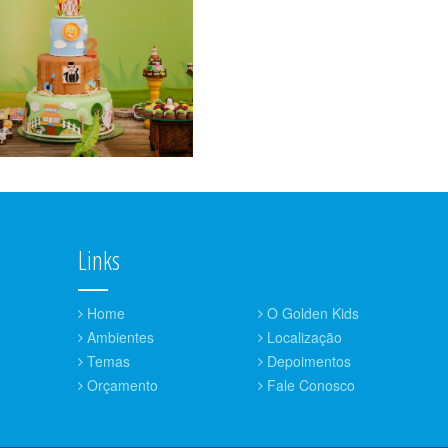
Links
Home
O Golden Kids
Ambientes
Localização
Temas
Depoimentos
Orçamento
Fale Conosco