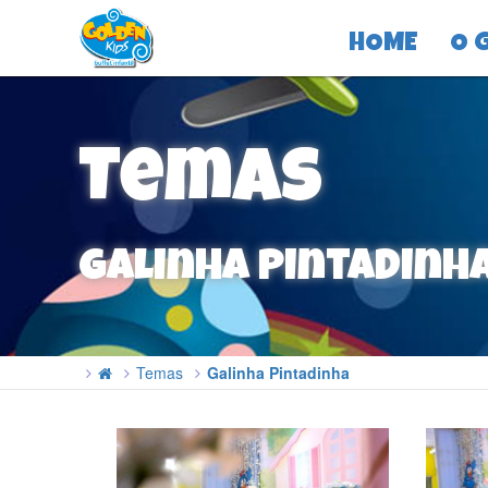
HOME
O 
Temas
Galinha Pintadinh
Temas
Galinha Pintadinha