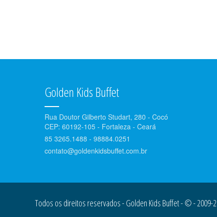
Golden Kids Buffet
Rua Doutor Gilberto Studart, 280 - Cocó
CEP: 60192-105 - Fortaleza - Ceará
85 3265.1488 - 98884.0251
contato@goldenkidsbuffet.com.br
Todos os direitos reservados - Golden Kids Buffet - © - 2009-