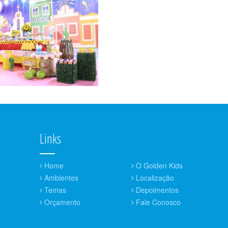
Links
Home
O Golden Kids
Ambientes
Localização
Temas
Depoimentos
Orçamento
Fale Conosco