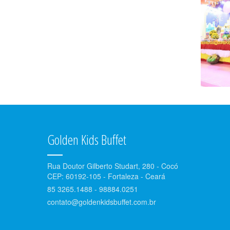
Golden Kids Buffet
Rua Doutor Gilberto Studart, 280 - Cocó
CEP: 60192-105 - Fortaleza - Ceará
85 3265.1488 - 98884.0251
contato@goldenkidsbuffet.com.br